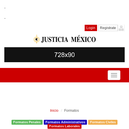
.
.
Login
Registrate
Toggle
navigati
Inicio
Formatos
Formatos Penales
Formatos Administrativos
Formatos Civiles
Formatos Laborales