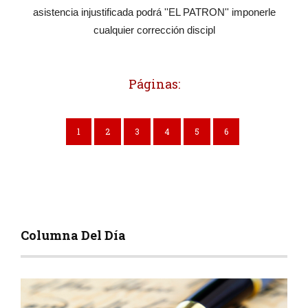
asistencia injustificada podrá ''EL PATRON'' imponerle
cualquier corrección discipl
Páginas:
1
2
3
4
5
6
Columna Del Día