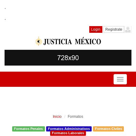
.
.
Login
Registrate
Toggle
navigati
Inicio
Formatos
Formatos Penales
Formatos Administrativos
Formatos Civiles
Formatos Laborales