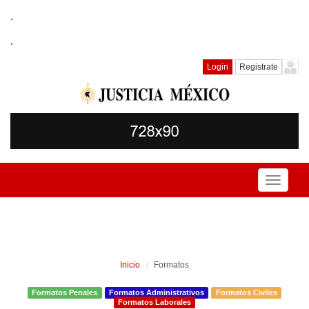
.
.
Login
Registrate
Toggle
navigati
Inicio
Formatos
Formatos Penales
Formatos Administrativos
Formatos Civiles
Formatos Laborales