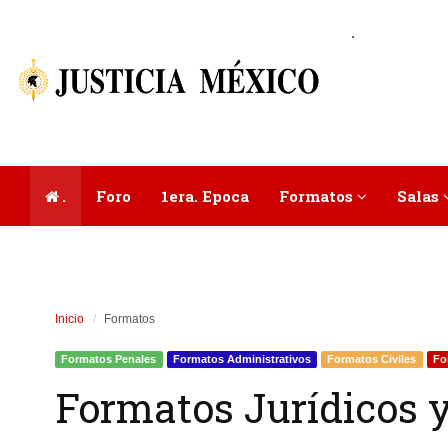
.
.
Foro
1era. Epoca
Formatos
Salas
Inicio
Formatos
Formatos Penales
Formatos Administrativos
Formatos Civiles
Fo
Formatos Jurídicos y