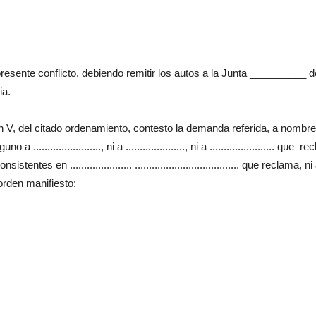
resente conflicto, debiendo remitir los autos a la Junta __________ d
ia.
ión V, del citado ordenamiento, contesto la demanda referida, a nombr
.................., ni a ....................., ni a ....................... que r
 en ...................... ..................................... que reclama, ni
rden manifiesto: