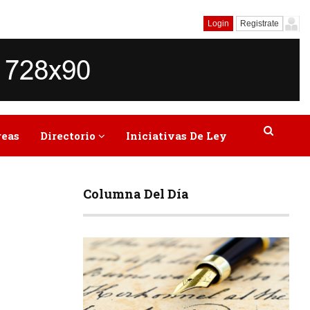
Login
Registrate
reas
Directorio
Iniciativas De Ley
Columna Del Día