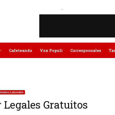
.
Cafeteando
Vox Populi
Corresponsales
Ta
rmatos Laborales
 Legales Gratuitos