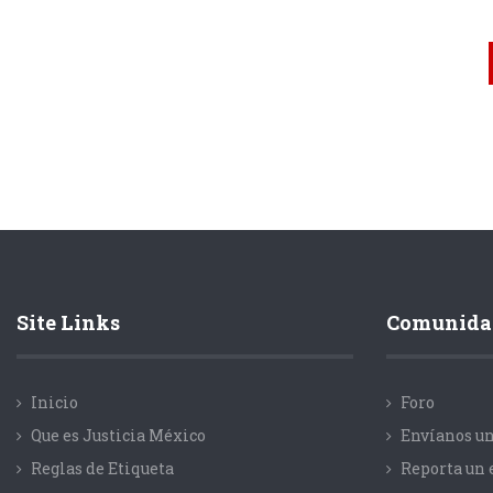
Site Links
Comunida
Inicio
Foro
Que es Justicia México
Envíanos un
Reglas de Etiqueta
Reporta un 