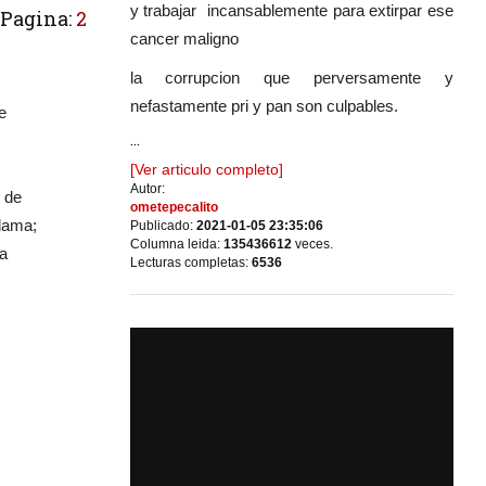
y trabajar incansablemente para extirpar ese
Pagina:
2
cancer maligno
la corrupcion que perversamente y
nefastamente pri y pan son culpables.
e
...
[Ver articulo completo]
Autor:
e de
ometepecalito
eclama;
Publicado:
2021-01-05 23:35:06
Columna leida:
135436612
veces.
 a
Lecturas completas:
6536