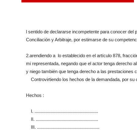
l sentido de declararse incompetente para conocer del p
Conciliación y Arbitraje, por estimarse de su competenc
2.arendiendo a lo establecido en el artículo 878, fracc
mi representada, negando que el actor tenga derecho alguno a ......
y niego también que tenga derecho a las prestaciones consistentes
Controvirtiendo los hechos de la demandada, por su o
Hechos :
I. ....................................................
II. ...................................................
III. ...................................................