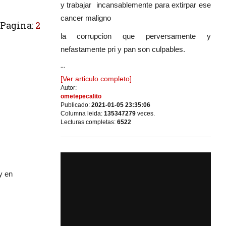
y trabajar incansablemente para extirpar ese
cancer maligno
Pagina:
2
la corrupcion que perversamente y
nefastamente pri y pan son culpables.
...
[Ver articulo completo]
Autor:
ometepecalito
Publicado:
2021-01-05 23:35:06
Columna leida:
135347279
veces.
Lecturas completas:
6522
y en