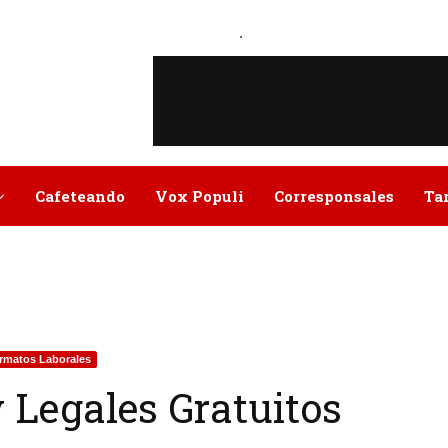
.
Cafeteando
Vox Populi
Corresponsales
Ta
rmatos Laborales
 Legales Gratuitos