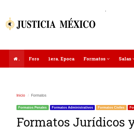
.
.
Foro
1era. Epoca
Formatos
Salas
Inicio
Formatos
Formatos Penales
Formatos Administrativos
Formatos Civiles
Fo
Formatos Jurídicos y