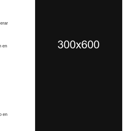
erar
n en
o en