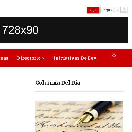
Login
Registrate
reas
Directorio
Iniciativas De Ley
Columna Del Día