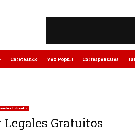
.
Cafeteando
Vox Populi
Corresponsales
Ta
rmatos Laborales
 Legales Gratuitos