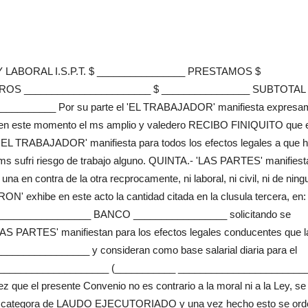
LABORAL I.S.P.T. $ ________________ PRESTAMOS $
ROS _______________________ $ ________________ SUBTOTAL 
________ Por su parte el 'EL TRABAJADOR' manifiesta expresa
 en este momento el ms amplio y valedero RECIBO FINIQUITO que 
EL TRABAJADOR' manifiesta para todos los efectos legales a que 
, jams sufri riesgo de trabajo alguno. QUINTA.- 'LAS PARTES' manifies
una en contra de la otra recprocamente, ni laboral, ni civil, ni de nin
N' exhibe en este acto la cantidad citada en la clusula tercera, en:
________________ BANCO _________________ solicitando se
'LAS PARTES' manifiestan para los efectos legales conducentes que l
_________________ y consideran como base salarial diaria para el
_______________________ (___________ ________________________
 que el presente Convenio no es contrario a la moral ni a la Ley, se
 la categora de LAUDO EJECUTORIADO y una vez hecho esto se or