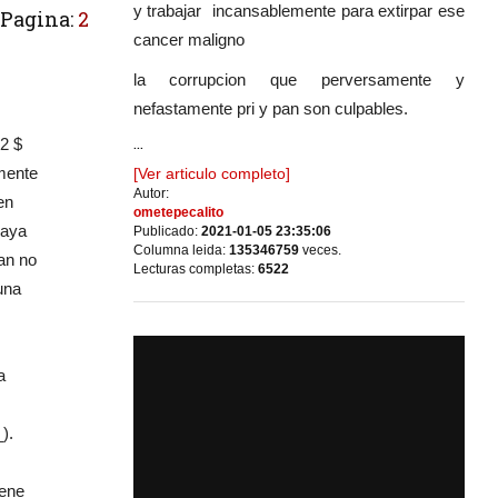
y trabajar incansablemente para extirpar ese
Pagina:
2
cancer maligno
la corrupcion que perversamente y
nefastamente pri y pan son culpables.
...
2 $
mente
[Ver articulo completo]
Autor:
en
ometepecalito
haya
Publicado:
2021-01-05 23:35:06
Columna leida:
135346759
veces.
tan no
Lecturas completas:
6522
guna
a
).
dene