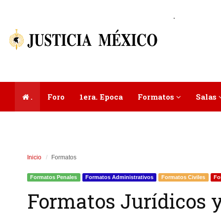
.
.
Foro
1era. Epoca
Formatos
Salas
Inicio
Formatos
Formatos Penales
Formatos Administrativos
Formatos Civiles
Fo
Formatos Jurídicos y