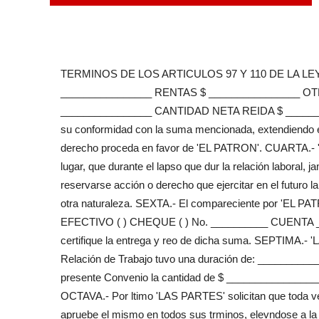
TERMINOS DE LOS ARTICULOS 97 Y 110 DE LA LEY 
________________ RENTAS $ ________________ OT
________________ CANTIDAD NETA REIDA $ ________
su conformidad con la suma mencionada, extendiendo
derecho proceda en favor de 'EL PATRON'. CUARTA.- '
lugar, que durante el lapso que dur la relación laboral
reservarse acción o derecho que ejercitar en el futuro la 
otra naturaleza. SEXTA.- El compareciente por 'EL PATRO
EFECTIVO ( ) CHEQUE ( ) No. __________ CUENTA _
certifique la entrega y reo de dicha suma. SEPTIMA.- 
Relación de Trabajo tuvo una duración de: __________
presente Convenio la cantidad de $ _____________
OCTAVA.- Por ltimo 'LAS PARTES' solicitan que toda vez
apruebe el mismo en todos sus trminos, elevndose a