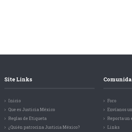
Site Links
Comunida
Inicio
Foro
Que es Justicia México
Envíanos un
Reglas de Etiqueta
Reporta un 
¿Quién patrocina Justicia México?
Links