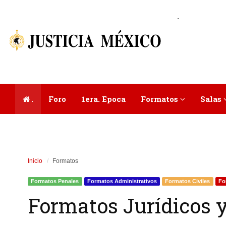
.
.
Foro
1era. Epoca
Formatos
Salas
Inicio
Formatos
Formatos Penales
Formatos Administrativos
Formatos Civiles
Fo
Formatos Jurídicos y