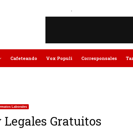
.
Cafeteando
Vox Populi
Corresponsales
Ta
rmatos Laborales
 Legales Gratuitos