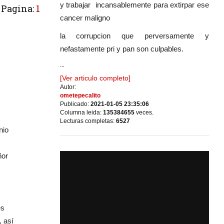
y trabajar incansablemente para extirpar ese
Pagina:
1
cancer maligno
la corrupcion que perversamente y
nefastamente pri y pan son culpables.
...
[Ver articulo completo]
Autor:
ometepecalito
Publicado:
2021-01-05 23:35:06
Columna leida:
135384655
veces.
Lecturas completas:
6527
nio
ñor
es
, así