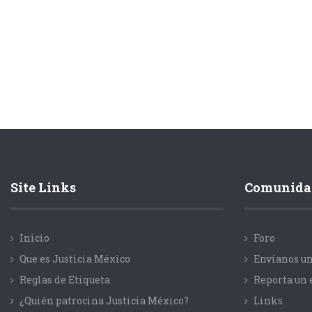
Site Links
Comunida
Inicio
Foro
Que es Justicia México
Envíanos un
Reglas de Etiqueta
Reporta un 
¿Quién patrocina Justicia México?
Links