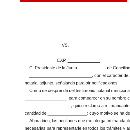
_____________________
VS.
______________________
EXP. ______________
C. Presidente de la Junta ____________ de Conciliació
___________________________, con el carácter de ap
notarial adjunto, señalando para oír notificaciones _
Como se desprende del testimonio notarial mencionado,
__________________, para compareer en su nombre en j
____________________, quien reclama a mi mandante el
cantidad de _________________; cuyo motivo se ha dec
Ahora bien, las acultades que me otorga mi mandante, s
necesarias para representarle en todos los trámites y ac