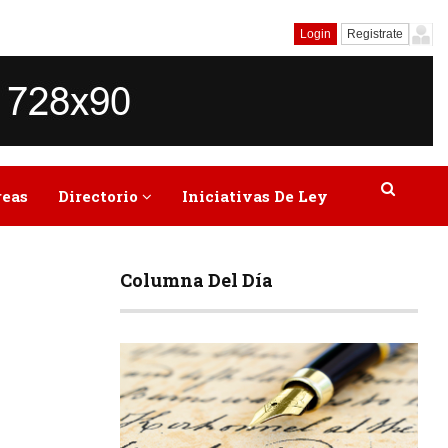
Login
Registrate
reas
Directorio
Iniciativas De Ley
Columna Del Día