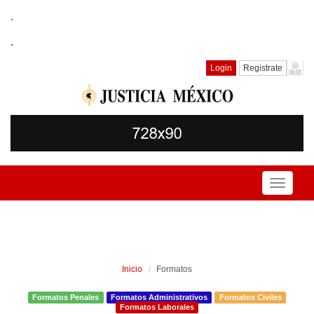
.
.
Login
Registrate
Toggle
navigati
Inicio
Formatos
Formatos Penales
Formatos Administrativos
Formatos Civiles
Formatos Laborales