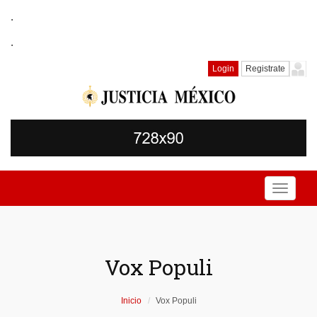
.
.
Login
Registrate
Toggle
navigati
Vox Populi
Inicio
Vox Populi