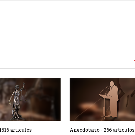
1516 Articulos
266 Ar
Crear
1516 articulos
Anecdotario - 266 articulos