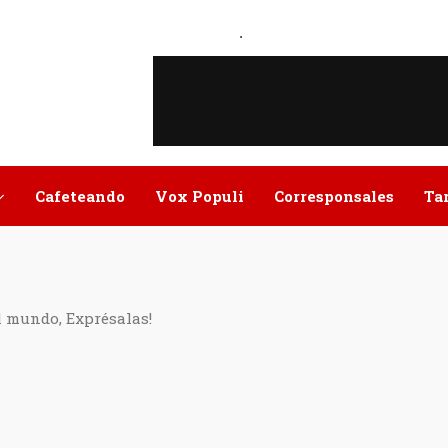
.
Cafeteando
Vox Populi
Corresponsales
Ta
l mundo, Exprésalas!