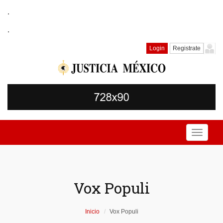
.
.
Login
Registrate
Toggle
navigati
Vox Populi
Inicio
Vox Populi