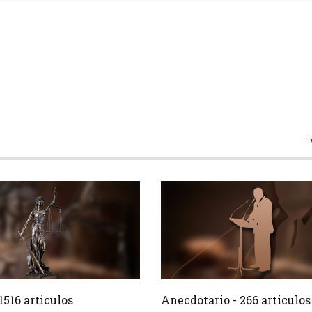
1516 Articulos
266 Ar
Crear
1516 articulos
Anecdotario - 266 articulos