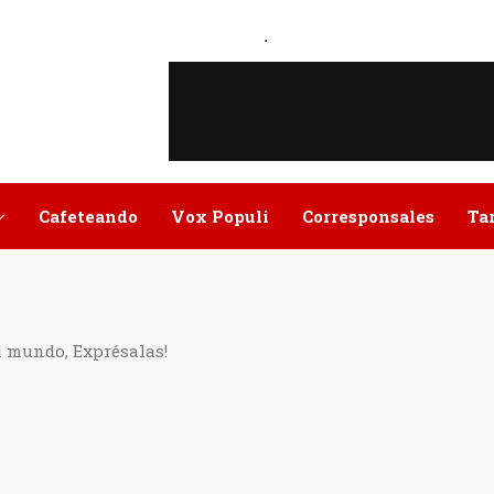
.
Cafeteando
Vox Populi
Corresponsales
Ta
l mundo, Exprésalas!