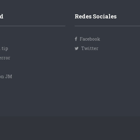
d
Redes Sociales
Facebook
 tip
Twitter
error
con JM