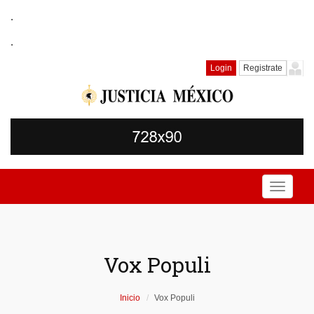
.
.
Login
Registrate
Toggle
navigati
Vox Populi
Inicio
Vox Populi