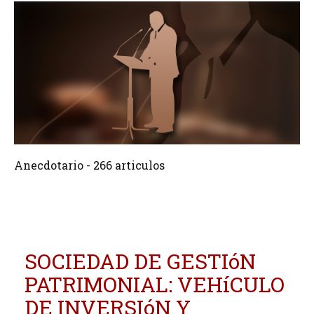
266 Articulos
Crear
Anecdotario - 266 articulos
SOCIEDAD DE GESTIóN
PATRIMONIAL: VEHíCULO
DE INVERSIóN Y