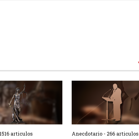
1516 Articulos
266 Ar
Crear
1516 articulos
Anecdotario - 266 articulos