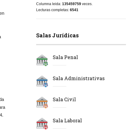
Columna leida:
135459759
veces.
Lecturas completas:
6541
Ten
Salas Jurídicas
a
Sala Penal
Sala Administrativas
Sala Civil
da
ara
4.
Sala Laboral