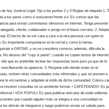
 de hoy Justicia Legal. Ojo a los puntos 2 y 9 Reglas de etiqueta 1. 
a a tus pares como si estuvieran frente a ti. Es común que las
ancia para enviar comentarios ofensivos en Internet. Tenga presente
 abogado, cliente, colaborador o amigo en el futuro cercano. 2. Adopt
real. El hecho de no ver cara a cara a la otra persona con quien te
o. Es importante comportarse en la red tal y como lo harías
ale a GRITAR, y no se considera correcto; además, dificulta la
fía. No abuses del "copy & paste"; cuando se copian textos de internet
 ello que es preferible teclear las respuestas texto puro ya que de lo
o sencillamente no aparecer. 3. Respeta sitio dónde estás en el
utas, existen otras comunidades más informales y que se prestan a
a te encuentras y adáptate al estilo de dicha comunidad. Coloca ca
ara resolver consultas en un ambiente formal. • CAFETEANDO: Es p
nformal • VOX POPULI: Es para publicar artículos de estilo editorial. 
scientes que cuando alguien más se integra a una comunidad no
 a los demás de integrarse y luego podemos enviar un saludo para