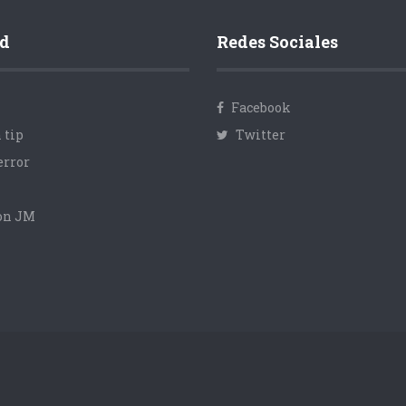
d
Redes Sociales
Facebook
 tip
Twitter
error
con JM