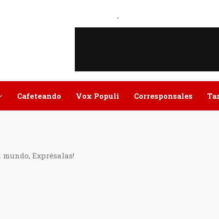
.
Cafeteando
Vox Populi
Corresponsales
Ta
l mundo, Exprésalas!