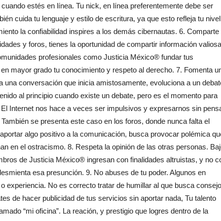
n cuando estés en línea. Tu nick, en línea preferentemente debe ser
én cuida tu lenguaje y estilo de escritura, ya que esto refleja tu nivel
ento la confiabilidad inspires a los demás cibernautas. 6. Comparte
idades y foros, tienes la oportunidad de compartir información valios
comunidades profesionales como Justicia México® fundar tus
eja en mayor grado tu conocimiento y respeto al derecho. 7. Fomenta u
 una conversación que inicia amistosamente, evoluciona a un debat
enido al principio cuando existe un debate, pero es el momento para
El Internet nos hace a veces ser impulsivos y expresarnos sin pensa
 También se presenta este caso en los foros, donde nunca falta el
e aportar algo positivo a la comunicación, busca provocar polémica qu
nan en el ostracismo. 8. Respeta la opinión de las otras personas. Ba
mbros de Justicia México® ingresan con finalidades altruistas, y no c
o desmienta esa presunción. 9. No abuses de tu poder. Algunos en
 experiencia. No es correcto tratar de humillar al que busca consejo
es de hacer publicidad de tus servicios sin aportar nada, Tu talento
amado “mi oficina”. La reación, y prestigio que logres dentro de la