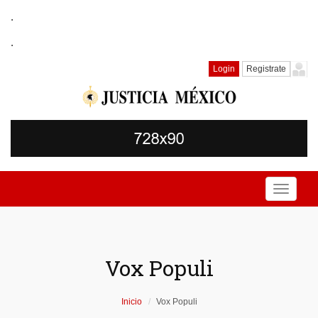
.
.
Login
Registrate
Toggle
navigati
Vox Populi
Inicio
Vox Populi