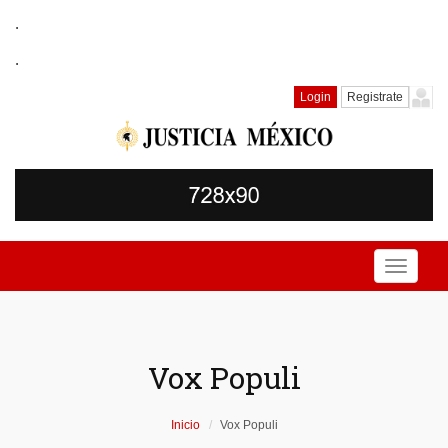
.
.
Login
Registrate
Toggle
navigati
Vox Populi
Inicio
Vox Populi