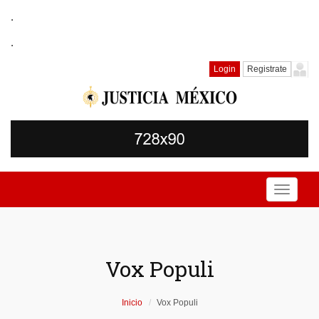
.
.
Login
Registrate
Toggle
navigati
Vox Populi
Inicio
Vox Populi