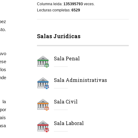
Columna leida:
135395793
veces.
Lecturas completas:
6529
pez
to.
Salas Jurídicas
uvo
Sala Penal
ese
los
nde
Sala Administrativas
Sala Civil
 la
 por
aís
Sala Laboral
asa