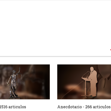
1516 Articulos
266 Ar
Crear
1516 articulos
Anecdotario - 266 articulos