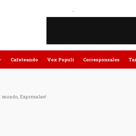
.
Cafeteando
Vox Populi
Corresponsales
Ta
l mundo, Exprésalas!