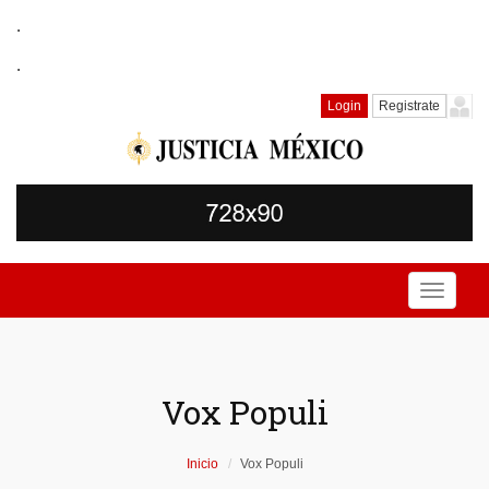
.
.
Login
Registrate
Toggle
navigati
Vox Populi
Inicio
Vox Populi