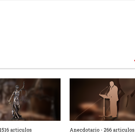
1516 Articulos
266 Ar
Crear
1516 articulos
Anecdotario - 266 articulos