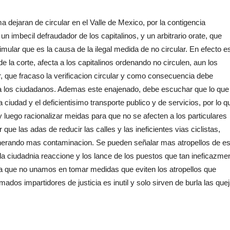
a dejaran de circular en el Valle de Mexico, por la contigencia
 imbecil defraudador de los capitalinos, y un arbitrario orate, que
mular que es la causa de la ilegal medida de no circular. En efecto e
de la corte, afecta a los capitalinos ordenando no circulen, aun los
 que fracaso la verificacion circular y como consecuencia debe
r a los ciudadanos. Ademas este enajenado, debe escuchar que lo que
 ciudad y el deficientisimo transporte publico y de servicios, por lo q
 luego racionalizar meidas para que no se afecten a los particulares
e las adas de reducir las calles y las ineficientes vias ciclistas,
generando mas contaminacion. Se pueden señalar mas atropellos de es
 la ciudadnia reaccione y los lance de los puestos que tan ineficazme
a que no unamos en tomar medidas que eviten los atropellos que
dos impartidores de justicia es inutil y solo sirven de burla las quej