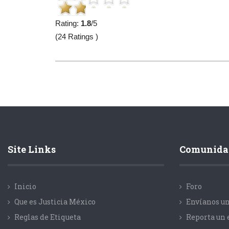
Rating:
1.8
/5
(24 Ratings )
Site Links
Comunida
Inicio
Foro
Que es Justicia México
Envíanos un
Reglas de Etiqueta
Reporta un 