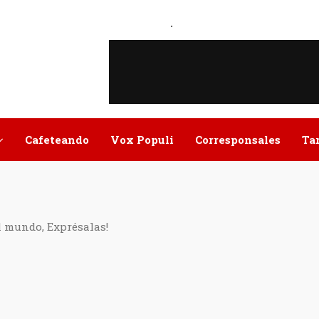
.
Cafeteando
Vox Populi
Corresponsales
Ta
l mundo, Exprésalas!