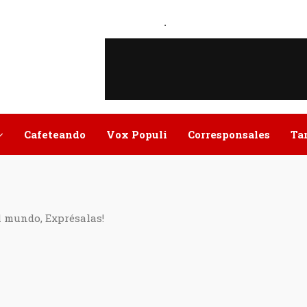
.
Cafeteando
Vox Populi
Corresponsales
Ta
l mundo, Exprésalas!