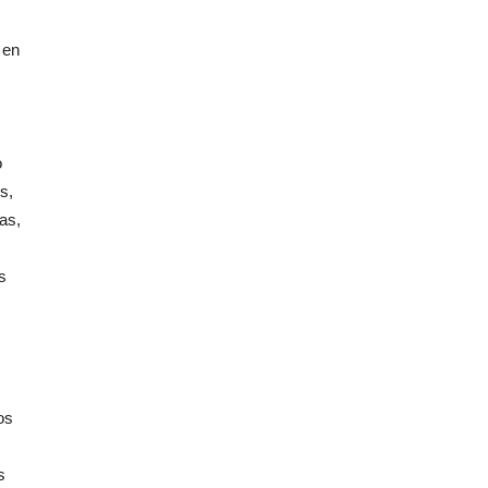
 en
o
s,
as,
s
os
s