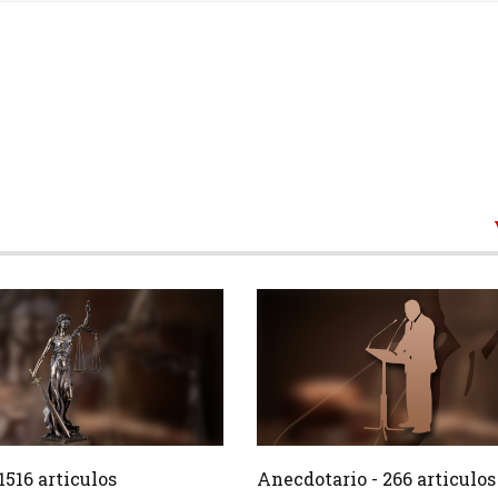
1516 Articulos
266 Ar
Crear
1516 articulos
Anecdotario - 266 articulos