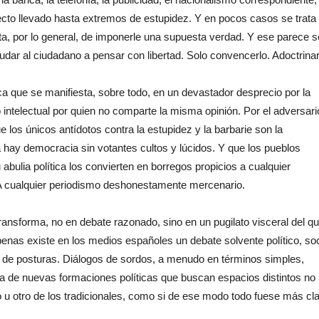
orrecto llevado hasta extremos de estupidez. Y en pocos casos se trata
rata, por lo general, de imponerle una supuesta verdad. Y ese parece s
yudar al ciudadano a pensar con libertad. Solo convencerlo. Adoctrinar
a que se manifiesta, sobre todo, en un devastador desprecio por la
to intelectual por quien no comparte la misma opinión. Por el adversari
 los únicos antídotos contra la estupidez y la barbarie son la
a hay democracia sin votantes cultos y lúcidos. Y que los pueblos
abulia política los convierten en borregos propicios a cualquier
 A cualquier periodismo deshonestamente mercenario.
ransforma, no en debate razonado, sino en un pugilato visceral del q
Apenas existe en los medios españoles un debate solvente político, soc
 de posturas. Diálogos de sordos, a menudo en términos simples,
cia de nuevas formaciones políticas que buscan espacios distintos no
o u otro de los tradicionales, como si de ese modo todo fuese más cla