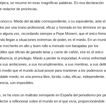
u épica, se resume en esas magníficas palabras. En esa declaración
e redactor de provincias.
conozco. Miedo del alcalde correspondiente, o su equivalente, ante el
jados por una mano profesional, eficaz y honrada en los términos en q
o alguna vez, recordando siempre a Pepe Monerri, que el único freno
cuando llegan a situaciones extremas de poder, es el miedo. En un mun
e mecherito en alto y buen rollo a menudo son barajadas por los
útiles que ofician de ganado lanar y carne de cañón, ese es el único
fluencia, el privilegio. Miedo a perder la impunidad. A verse enfrentad
 sus ambiciones, a sus incumplimientos, a sus mentiras, a sus delit
ico medio que el mundo actual posee para mantener a los poderosos a
ble miedo, es una prensa libre, lúcida, culta, eficaz, independiente.
cencia, son imposibles.
 se ha visto un maltrato semejante en España del periodismo por pa
 lector a reflexionar sobre el mundo en el que vivía, proporcionándole