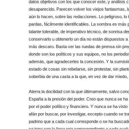
datos objetivos con los que conocer este, y análisis
desaparecido. Parecen volver los viejos fantasmas, l
aún lo hacen, sobre las redacciones. Lo peligroso, lo 
pardas, fácilmente identificables. La sombra es más p
talante tolerable, de imperativo técnico, de sonrisa 
conservarlo u obtenerlo un día no están dispuestos a 
más descaro. Basta ver las ruedas de prensa sin pre
donde son los políticos y sus equipos, no los periodis
además, que agradecerles la concesión. Y la sumisión
estado de cosas sin rebelarse, sin protestar, sin plan
soberbia de una casta a la que, en vez de dar miedo,
Aterra la docilidad con la que últimamente, salvo co
España a la presión del poder. Creo que nunca se ha 
por el poder político y financiero. Y nunca se ha vis
afán por buscar, por investigar, excepto cuando se tra
padrino que a cada cual corresponde o se ha buscado
se topa con la línea roja correspondiente a cada cual: 