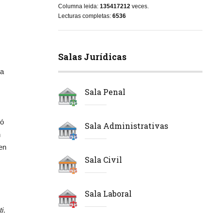
Columna leida:
135417212
veces.
Lecturas completas:
6536
Salas Jurídicas
ta
Sala Penal
ró
Sala Administrativas
n
 en
Sala Civil
Sala Laboral
ti
.