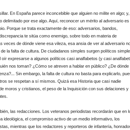
sillar. En España parece inconcebible que alguien no milite en algo; y,
io delimitado por ese algo. Aquí, reconocer un mérito al adversario es
pio. Porque se trata exactamente de eso: adversarios, bandos,
discrepancia te sitúa como enemigo, sobre todo en materia de
as veces de dónde viene esa vileza, esa ansia de ver al adversario n
de la falta de cultura. De ciudadanos simples surgen políticos simple
 oír expresarse a algunos políticos casi analfabetos (y casi analfabet
quién nos toman? ¿Cómo se atreven a hablar en público? ¿De dónde
a?... Sin embargo, la falta de cultura no basta para explicarlo, pue
ros se respetan a sí mismos. Quizá esa Historia que casi nadie
de moros y cristianos, el peso de la Inquisición con sus delaciones y
tes.
ién, las redacciones. Los veteranos periodistas recordarán que en l
a ideológica, el compromiso activo de un medio informativo, los
listas, mientras que los redactores y reporteros de infantería, honrado