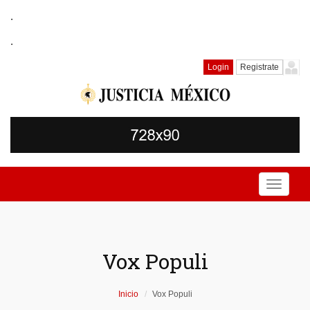
.
.
Login
Registrate
Toggle
navigati
Vox Populi
Inicio
Vox Populi