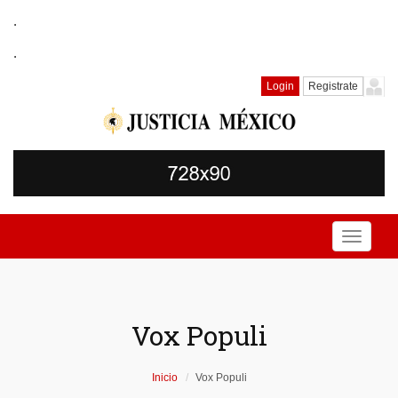
.
.
Login
Registrate
Toggle
navigati
Vox Populi
Inicio
Vox Populi