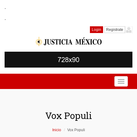
.
.
Login
Registrate
Toggle
navigati
Vox Populi
Inicio
Vox Populi