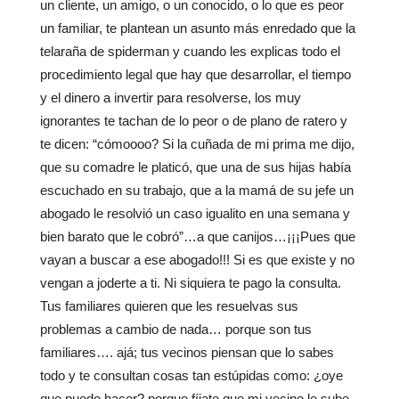
un cliente, un amigo, o un conocido, o lo que es peor
un familiar, te plantean un asunto más enredado que la
telaraña de spiderman y cuando les explicas todo el
procedimiento legal que hay que desarrollar, el tiempo
y el dinero a invertir para resolverse, los muy
ignorantes te tachan de lo peor o de plano de ratero y
te dicen: “cómoooo? Si la cuñada de mi prima me dijo,
que su comadre le platicó, que una de sus hijas había
escuchado en su trabajo, que a la mamá de su jefe un
abogado le resolvió un caso igualito en una semana y
bien barato que le cobró”…a que canijos…¡¡¡Pues que
vayan a buscar a ese abogado!!! Si es que existe y no
vengan a joderte a ti. Ni siquiera te pago la consulta.
Tus familiares quieren que les resuelvas sus
problemas a cambio de nada… porque son tus
familiares…. ajá; tus vecinos piensan que lo sabes
todo y te consultan cosas tan estúpidas como: ¿oye
que puedo hacer? porque fíjate que mi vecino le sube