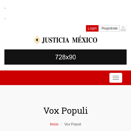
.
.
Login
Registrate
Toggle
navigati
Vox Populi
Inicio
Vox Populi