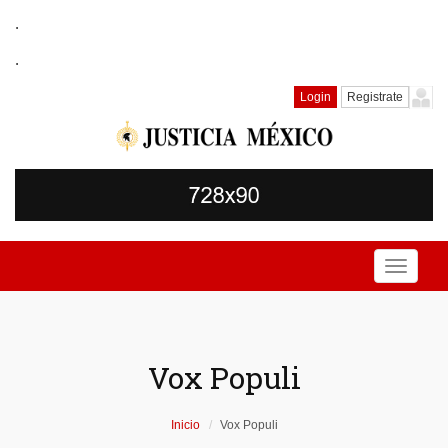
.
.
Login
Registrate
Toggle
navigati
Vox Populi
Inicio
Vox Populi