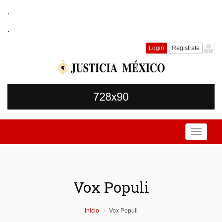
.
.
Login
Registrate
Toggle
navigati
Vox Populi
Inicio
Vox Populi