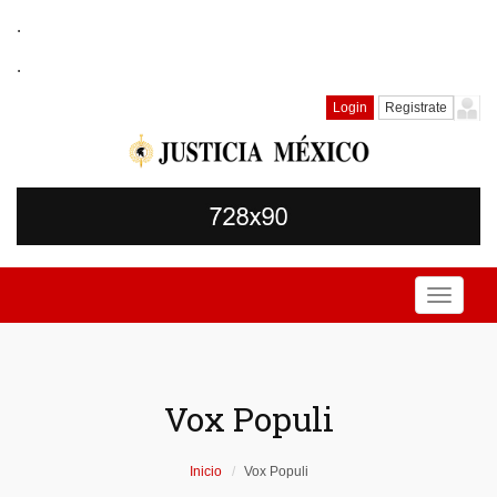
.
.
Login
Registrate
Toggle
navigati
Vox Populi
Inicio
Vox Populi