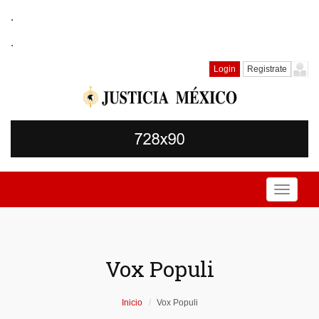
.
.
Login
Registrate
Toggle
navigati
Vox Populi
Inicio
Vox Populi