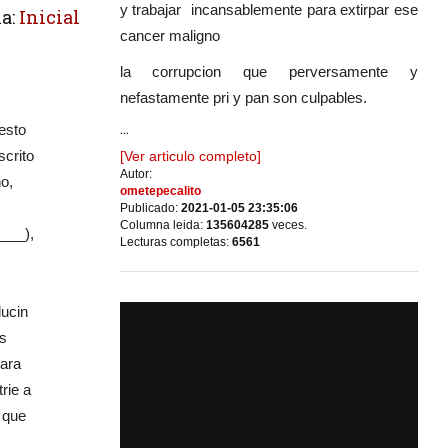
y trabajar incansablemente para extirpar ese
a:
Inicial
cancer maligno
la corrupcion que perversamente y
nefastamente pri y pan son culpables.
...
esto
scrito
[Ver articulo completo]
Autor:
o,
ometepecalito
Publicado:
2021-01-05 23:35:06
Columna leida:
135604285
veces.
___),
Lecturas completas:
6561
lucin
as
para
rie a
 que