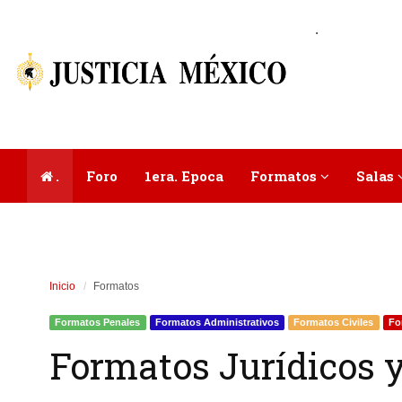
.
.
Foro
1era. Epoca
Formatos
Salas
Inicio
Formatos
Formatos Penales
Formatos Administrativos
Formatos Civiles
Fo
Formatos Jurídicos y