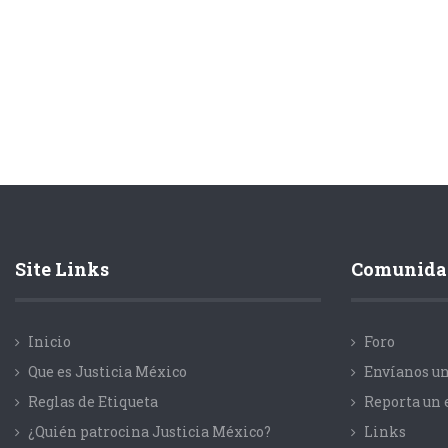
Site Links
Comunida
Inicio
Foro
Que es Justicia México
Envíanos un
Reglas de Etiqueta
Reporta un 
¿Quién patrocina Justicia México?
Links