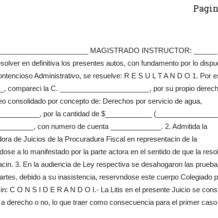
Pagin
_________________________ MAGISTRADO INSTRUCTOR: ______
r en definitiva los presentes autos, con fundamento por lo dispu
contencioso Administrativo, se resuelve: R E S U L T A N D O 1. Por e
__, compareci la C. _______________________, por su propio derech
reo consolidado por concepto de: Derechos por servicio de agua,
____________, por la cantidad de $____________ (________________
___________, con numero de cuenta _____________. 2. Admitida la
ora de Juicios de la Procuradura Fiscal en representacin de la
se a lo manifestado por la parte actora en el sentido de que la reso
cin. 3. En la audiencia de Ley respectiva se desahogaron las prueb
artes, debido a su inasistencia, reservndose este cuerpo Colegiado 
: C O N S I D E R A N D O I.- La Litis en el presente Juicio se const
a a derecho o no, lo que traer como consecuencia para el primer caso