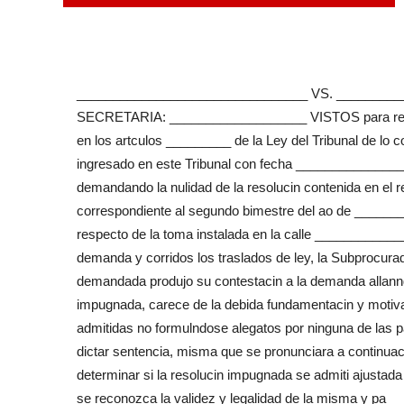
________________________________ VS. _______
SECRETARIA: ___________________ VISTOS para resolve
en los artculos _________ de la Ley del Tribunal de lo 
ingresado en este Tribunal con fecha ______________
demandando la nulidad de la resolucin contenida en el 
correspondiente al segundo bimestre del ao de _____
respecto de la toma instalada en la calle __________
demanda y corridos los traslados de ley, la Subprocurad
demandada produjo su contestacin a la demanda allanndo
impugnada, carece de la debida fundamentacin y motiva
admitidas no formulndose alegatos por ninguna de las p
dictar sentencia, misma que se pronunciara a continuacin
determinar si la resolucin impugnada se admiti ajustad
se reconozca la validez y legalidad de la misma y pa