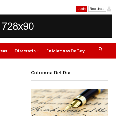
Login
Registrate
reas
Directorio
Iniciativas De Ley
Columna Del Día