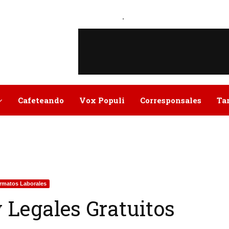
.
Cafeteando
Vox Populi
Corresponsales
Ta
rmatos Laborales
 Legales Gratuitos