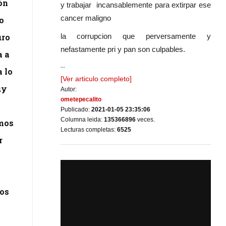
ón
y trabajar incansablemente para extirpar ese
cancer maligno
o
la corrupcion que perversamente y
uro
nefastamente pri y pan son culpables.
a a
...
a lo
[Ver articulo completo]
uy
Autor:
ometepecalito
Publicado:
2021-01-05 23:35:06
Columna leida:
135366896
veces.
emos
Lecturas completas:
6525
r
ros