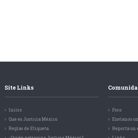
Site Links
Comunida
Inicio
Foro
Que es Justicia México
Envíanos un
Reglas de Etiqueta
Reporta un 
¿Quién patrocina Justicia México?
Links