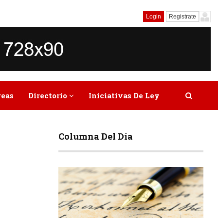
Login
Registrate
reas
Directorio
Iniciativas De Ley
Columna Del Día