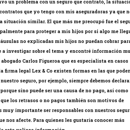
vo un problema con un seguro que contrató, la situaci
contratos que yo tengo con mis aseguradoras ya que n
 situación similar. El que más me preocupó fue el seg
ipalmente para proteger a mis hijos por si algo me lleg
cláusulas no explicadas mis hijos no puedan cobrar par
e a investigar sobre el tema y encontré información m
 abogado Carlos Figueroa que es especialista en casos
la firma legal Lex & Co existen formas en las que pod
 nuestro seguro, por ejemplo, siempre debemos declara
porque sino puede ser una causa de no pago, así como
 que los retrasos o no pagos también son motivos de
 es muy importante ser responsables con nuestros segu
que nos afecte. Para quienes les gustaría conocer más
 de esta valiosa información