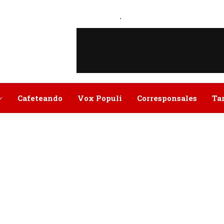
.
Cafeteando
Vox Populi
Corresponsales
Ta