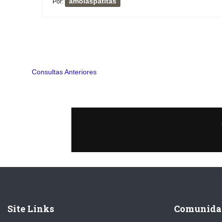
amolaspatitas
Por:
Consultas Anteriores
Site Links
Comunida