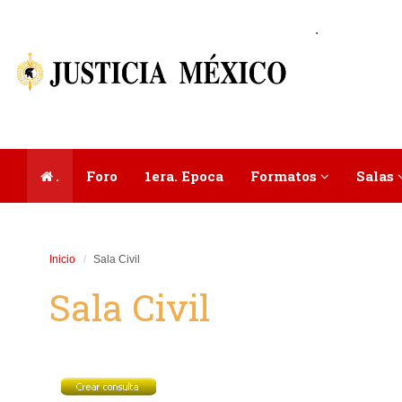
.
.
Foro
1era. Epoca
Formatos
Salas
Inicio
Sala Civil
Sala Civil