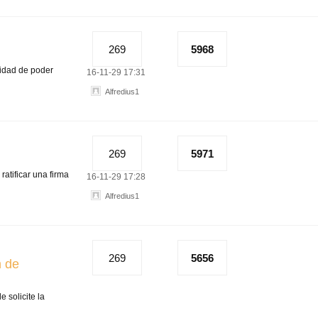
269
5968
idad de poder
16-11-29 17:31
Alfredius1
269
5971
atificar una firma
16-11-29 17:28
Alfredius1
269
5656
n de
 solicite la