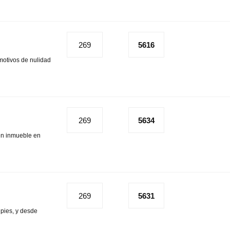
269
5616
motivos de nulidad
269
5634
ien inmueble en
269
5631
 pies, y desde