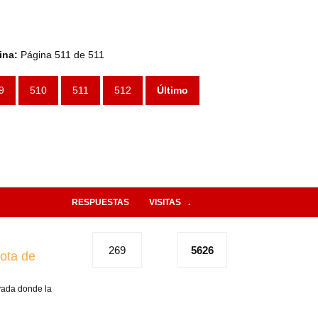
ina:
Página 511 de 511
9
510
511
512
Último
RESPUESTAS
VISITAS
.
269
5626
ota de
ivada donde la