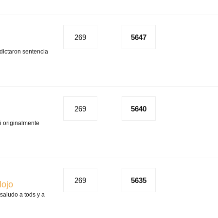
269
5647
ictaron sentencia
269
5640
i originalmente
269
5635
lojo
saludo a tods y a