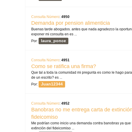
Consulta Número
:
4950
Demanda por pension alimenticia
Buenas tarde abogados. antes que nada agradezco la oportun
exponer mi consulta en es ...
laura_ponce
Por:
Consulta Número
:
4951
Como se ratifica una firma?
Que tal a toda la comunidad mi pregunta es como le hago para r
de un escrito? es ...
Juan12344
Por:
Consulta Número
:
4952
Banobras no me entrega carta de extinció
fideicomiso
Me podrían como inicio una demanda contra banobras ya que le
extinción del fideicomiso ...