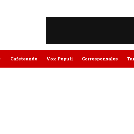
.
Cafeteando
Vox Populi
Corresponsales
Ta