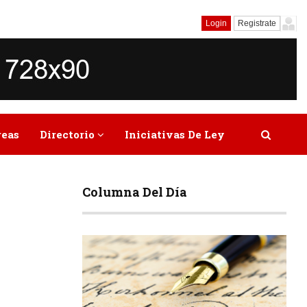
Login
Registrate
reas
Directorio
Iniciativas De Ley
Columna Del Día