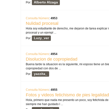
Alberto Alzaga
Por:
Consulta Número
:
4953
Nulidad procesal
Hola soy estudiante de derecho, me dejaron de tarea explicar 
procesal y un ejempl ...
Luzy_ver
Por:
Consulta Número
:
4954
Disolucion de copropiedad
Buena tarde la situacion es la siguiente, mi esposo tiene un b
copropiedad con dos de ...
yazzita_
Por:
Consulta Número
:
4955
Fotos y videos fetichismo de pies legalidad
Hola, primero que nada me presento un poco, soy fetichista de
siempre me han gustado l ...