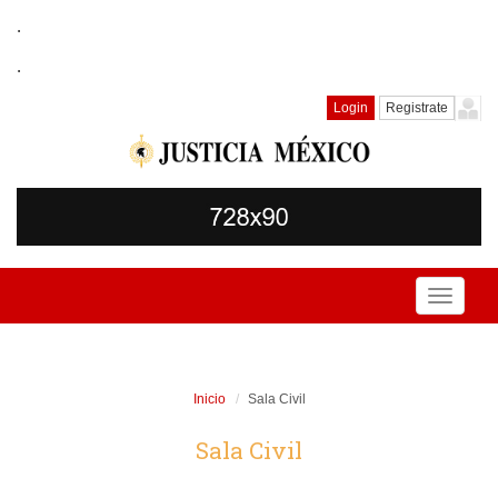
.
.
Login
Registrate
Toggle
navigati
Inicio
Sala Civil
Sala Civil