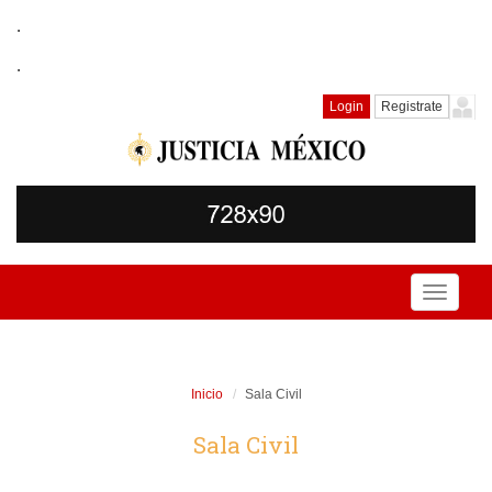
.
.
Login
Registrate
Toggle
navigati
Inicio
Sala Civil
Sala Civil