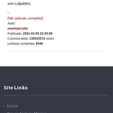
son culpables.
...
[Ver articulo completo]
Autor:
ometepecalito
Publicado:
2021-01-05 23:35:06
Columna leida:
135533572
veces.
Lecturas completas:
6549
Site Links
Inicio