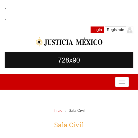
.
.
Login
Registrate
Toggle
navigati
Inicio
Sala Civil
Sala Civil