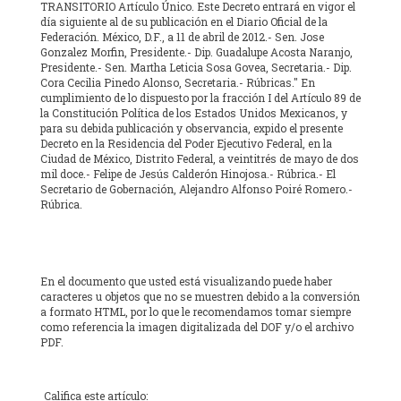
TRANSITORIO Artículo Único. Este Decreto entrará en vigor el
día siguiente al de su publicación en el Diario Oficial de la
Federación. México, D.F., a 11 de abril de 2012.- Sen. Jose
Gonzalez Morfin, Presidente.- Dip. Guadalupe Acosta Naranjo,
Presidente.- Sen. Martha Leticia Sosa Govea, Secretaria.- Dip.
Cora Cecilia Pinedo Alonso, Secretaria.- Rúbricas." En
cumplimiento de lo dispuesto por la fracción I del Artículo 89 de
la Constitución Política de los Estados Unidos Mexicanos, y
para su debida publicación y observancia, expido el presente
Decreto en la Residencia del Poder Ejecutivo Federal, en la
Ciudad de México, Distrito Federal, a veintitrés de mayo de dos
mil doce.- Felipe de Jesús Calderón Hinojosa.- Rúbrica.- El
Secretario de Gobernación, Alejandro Alfonso Poiré Romero.-
Rúbrica.
En el documento que usted está visualizando puede haber
caracteres u objetos que no se muestren debido a la conversión
a formato HTML, por lo que le recomendamos tomar siempre
como referencia la imagen digitalizada del DOF y/o el archivo
PDF.
Califica este artículo: