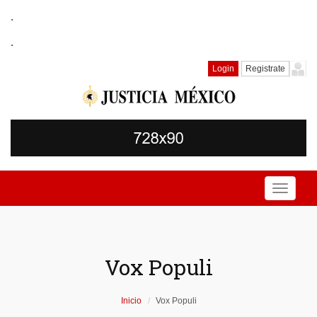
.
.
Login
Registrate
Toggle
navigati
Vox Populi
Inicio
Vox Populi