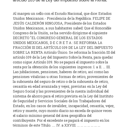
Al margen un sello con el Escudo Nacional, que dice: Estados
Unidos Mexicanos.- Presidencia de la República. FELIPE DE
JESÚS CALDERÓN HINOJOSA, Presidente de los Estados
Unidos Mexicanos, a sus habitantes sabed: Que el Honorable
Congreso de la Unión, se ha servido dirigirme el siguiente
DECRETO "EL CONGRESO GENERAL DE LOS ESTADOS
UNIDOS MEXICANOS, D E C R E T A : SE REFORMA LA
FRACCIÓN III DEL ARTÍCULO 109 DE LA LEY DEL IMPUESTO
SOBRE LA RENTA Artículo Único. Se reforma la fracción III del
artículo 109 de la Ley del Impuesto Sobre la Renta, para quedar
como sigue: Artículo 109. No se pagará el impuesto sobre la
renta por la obtención de los siguientes ingresos: I. a II. ... III.
Las jubilaciones, pensiones, haberes de retiro, así como las
pensiones vitalicias u otras formas de retiro, provenientes de
la subcuenta del seguro de retiro o de la subcuenta de retiro,
cesantía en edad avanzada y vejez, previstas en la Ley del
Seguro Social y las provenientes de la cuenta individual del
sistema de ahorro para el retiro prevista en la Ley del Instituto
de Seguridad y Servicios Sociales de los Trabajadores del
Estado, en los casos de invalidez, incapacidad, cesantía, vejez,
retiro y muerte, cuyo monto diario no exceda de quince veces
el salario mínimo general del área geográfica del
contribuyente. Por el excedente se pagará el impuesto en los
términos de este Título. .... IV. a XXVIII. ... ... ... ... ... ... ...