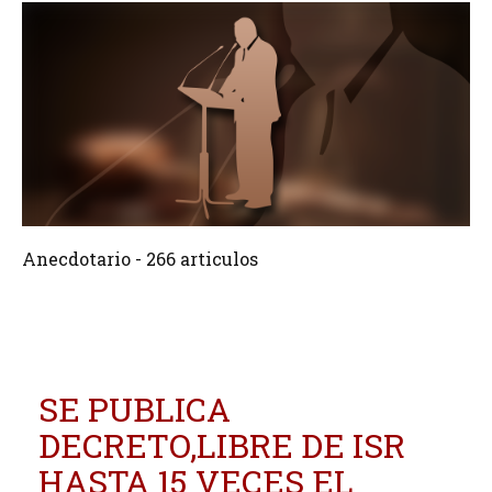
266 Articulos
Crear
Anecdotario - 266 articulos
SE PUBLICA
DECRETO,LIBRE DE ISR
HASTA 15 VECES EL