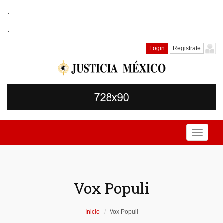
.
.
Login
Registrate
Toggle
navigati
Vox Populi
Inicio
Vox Populi