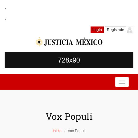
.
.
Login
Registrate
Toggle
navigati
Vox Populi
Inicio
Vox Populi