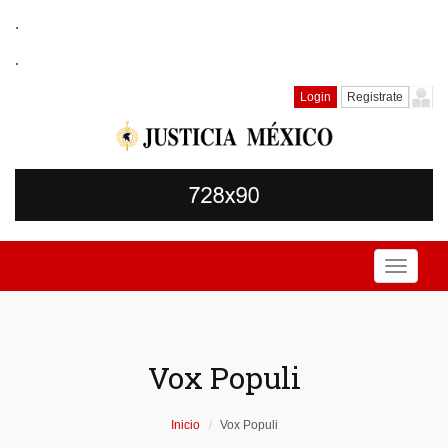
.
.
Login
Registrate
Toggle
navigati
Vox Populi
Inicio
Vox Populi