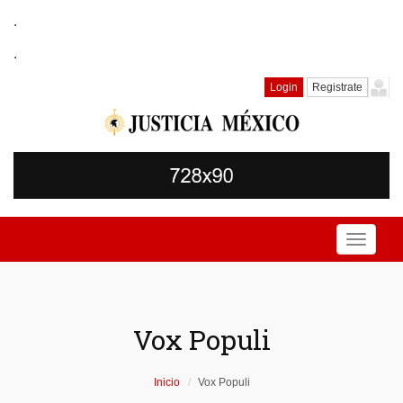
.
.
Login
Registrate
Toggle
navigati
Vox Populi
Inicio
Vox Populi