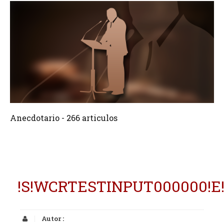
266 Articulos
Crear
Anecdotario - 266 articulos
!S!WCRTESTINPUT000000!E
Autor :