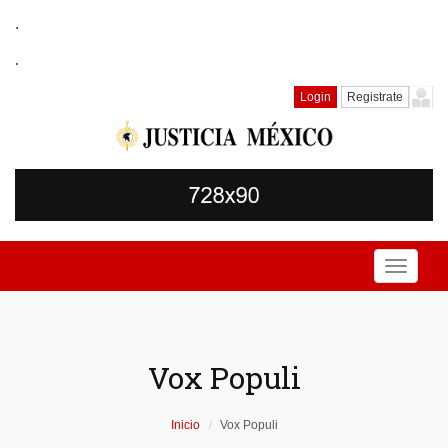
.
.
Login
Registrate
Toggle
navigati
Vox Populi
Inicio
Vox Populi