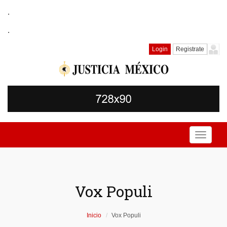
.
.
Login
Registrate
Toggle
navigati
Vox Populi
Inicio
Vox Populi