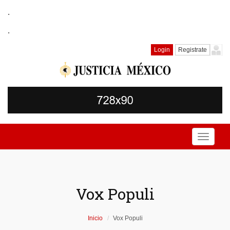
.
.
Login
Registrate
Toggle
navigati
Vox Populi
Inicio
Vox Populi