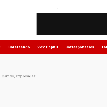
.
Cafeteando
Vox Populi
Corresponsales
Ta
l mundo, Exprésalas!