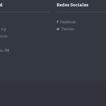
d
Redes Sociales
Facebook
 tip
Twitter
error
con JM