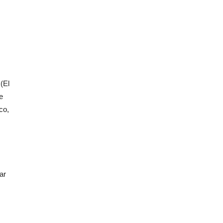
(El
e
co,
ar