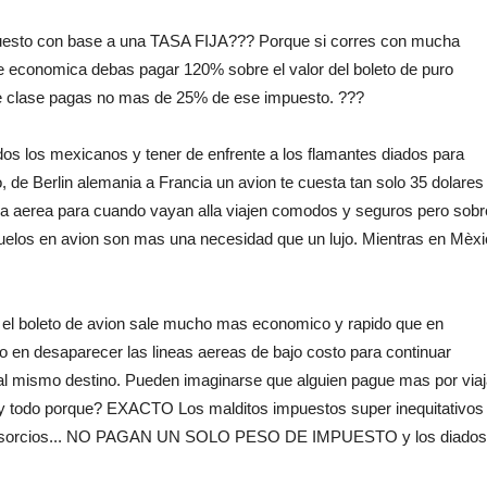
puesto con base a una TASA FIJA??? Porque si corres con mucha
se economica debas pagar 120% sobre el valor del boleto de puro
ine clase pagas no mas de 25% de ese impuesto. ???
os los mexicanos y tener de enfrente a los flamantes diados para
 de Berlin alemania a Francia un avion te cuesta tan solo 35 dolares 
nea aerea para cuando vayan alla viajen comodos y seguros pero sobr
uelos en avion son mas una necesidad que un lujo. Mientras en Mèxi
C el boleto de avion sale mucho mas economico y rapido que en
en desaparecer las lineas aereas de bajo costo para continuar
al mismo destino. Pueden imaginarse que alguien pague mas por viaj
? y todo porque? EXACTO Los malditos impuestos super inequitativos
s consorcios... NO PAGAN UN SOLO PESO DE IMPUESTO y los diados