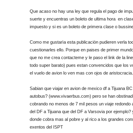
Que acaso no hay una ley que regula el pago de im
suerte y encuentras un boleto de ultima hora en cla
impuesto y si es un boleto de primera clase o buss
Como me gustarìa esta publicaciòn pudieren verla tod
cuestionarles ello. Porque en paises de primer mundo,
que no me crea contacteme y le paso el link de la li
todo super barato) pues estan convencidos que los v
el vuelo de avion lo ven mas con ojos de aristocracia.
Sabian que viajar en avion de mexico df a Tijuana B
autobus? (www.vivaerbus.com) pero se han obstinado 
cobrando no menos de 7 mil pesos un viaje redondo 
del DF a Tijuana que del DF a Varsovia por ejemplo
donde cobra mas al pobre y al rico a los grande
exentos del ISPT