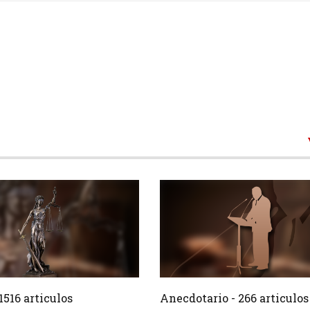
1516 Articulos
266 Ar
Crear
1516 articulos
Anecdotario - 266 articulos