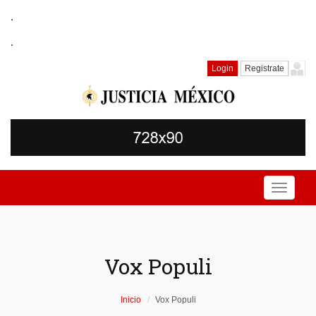
.
.
Login
Registrate
Toggle
navigati
Vox Populi
Inicio
Vox Populi