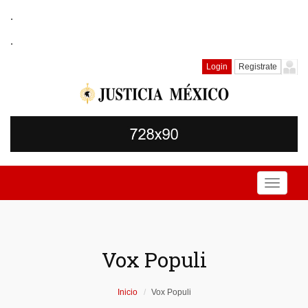
.
.
Login
Registrate
Toggle
navigati
Vox Populi
Inicio
Vox Populi