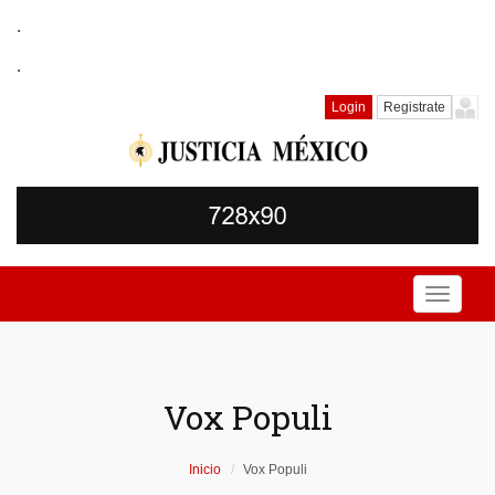
.
.
Login
Registrate
Toggle
navigati
Vox Populi
Inicio
Vox Populi