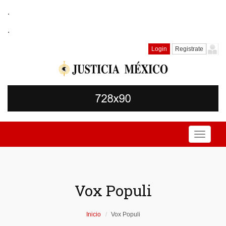
.
.
Login
Registrate
Toggle
navigati
Vox Populi
Inicio
Vox Populi