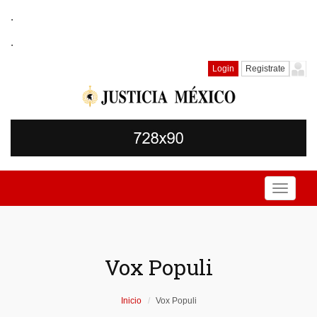
.
.
Login
Registrate
Toggle
navigati
Vox Populi
Inicio
Vox Populi