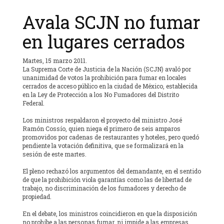
Avala SCJN no fumar
en lugares cerrados
Martes, 15 marzo 2011.
La Suprema Corte de Justicia de la Nación (SCJN) avaló por
unanimidad de votos la prohibición para fumar en locales
cerrados de acceso público en la ciudad de México, establecida
en la Ley de Protección a los No Fumadores del Distrito
Federal.
Los ministros respaldaron el proyecto del ministro José
Ramón Cossío, quien niega el primero de seis amparos
promovidos por cadenas de restaurantes y hoteles, pero quedó
pendiente la votación definitiva, que se formalizará en la
sesión de este martes.
El pleno rechazó los argumentos del demandante, en el sentido
de que la prohibición viola garantías como las de libertad de
trabajo, no discriminación de los fumadores y derecho de
propiedad.
En el debate, los ministros coincidieron en que la disposición
no prohíbe a las personas fumar, ni impide a las empresas